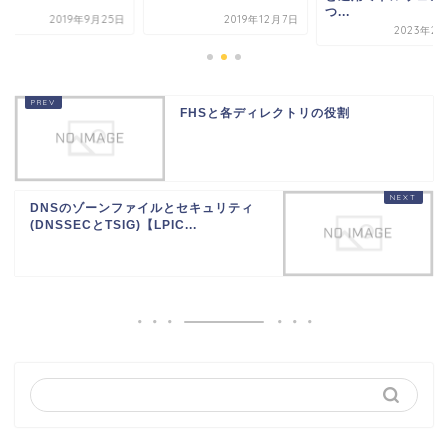
つ...
2019年9月25日
2019年12月7日
2023年2月
FHSと各ディレクトリの役割
DNSのゾーンファイルとセキュリティ
(DNSSECとTSIG)【LPIC...