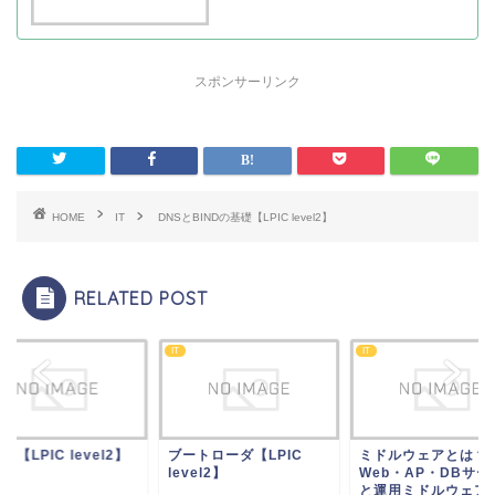
スポンサーリンク
HOME
IT
DNSとBINDの基礎【LPIC level2】
RELATED POST
IT
IT
AP【LPIC level2】
ブートローダ【LPIC
ミドルウェアとは？
level2】
Web・AP・DBサー
と運用ミドルウェア