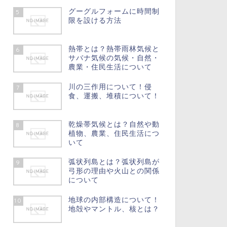
グーグルフォームに時間制
5
限を設ける方法
熱帯とは？熱帯雨林気候と
6
サバナ気候の気候・自然・
農業・住民生活について
川の三作用について！侵
7
食、運搬、堆積について！
乾燥帯気候とは？自然や動
8
植物、農業、住民生活につ
いて
弧状列島とは？弧状列島が
9
弓形の理由や火山との関係
について
地球の内部構造について！
10
地殻やマントル、核とは？