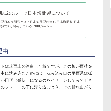
形成のルーツ日本海開裂について
開裂日本海開裂とは？日本海開裂の流れ 日本海開裂 日本
ちに深く関与している1900万年前～1...
理由
ートは球面上の湾曲した板ですが、この板が面積を
の中に沈み込むためには、沈み込み口の平面系は弧
縁が円形（弧状）になるのをイメージしてみて下さ
他のプレートの下に潜り込むとき、その折れ曲がり