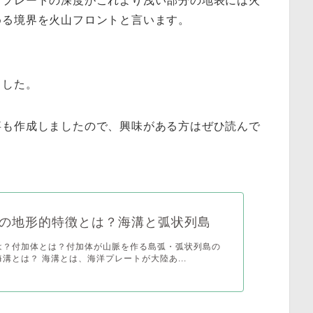
むプレートの深度がこれより浅い部分の地表には火
める境界を火山フロントと言います。
ました。
事も作成しましたので、興味がある方はぜひ読んで
の地形的特徴とは？海溝と弧状列島
は？付加体とは？付加体が山脈を作る島弧・弧状列島の
海溝とは？ 海溝とは、海洋プレートが大陸あ...