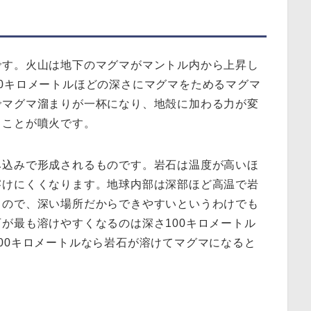
です。火山は地下のマグマがマントル内から上昇し
0キロメートルほどの深さにマグマをためるマグマ
でマグマ溜まりが一杯になり、地殻に加わる力が変
ることが噴火です。
み込みで形成されるものです。岩石は温度が高いほ
溶けにくくなります。地球内部は深部ほど高温で岩
るので、深い場所だからできやすいというわけでも
が最も溶けやすくなるのは深さ100キロメートル
00キロメートルなら岩石が溶けてマグマになると