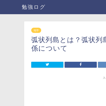
勉強ログ
地学
弧状列島とは？弧状列
係について
ス