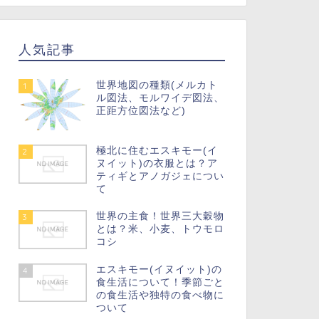
人気記事
世界地図の種類(メルカト
1
ル図法、モルワイデ図法、
正距方位図法など)
極北に住むエスキモー(イ
2
ヌイット)の衣服とは？ア
ティギとアノガジェについ
て
世界の主食！世界三大穀物
3
とは？米、小麦、トウモロ
コシ
エスキモー(イヌイット)の
4
食生活について！季節ごと
の食生活や独特の食べ物に
ついて