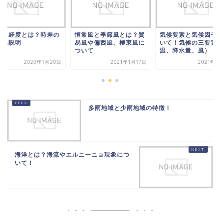
度と経度とは？時差の
恒常風と季節風とは？貿
気候要素と気候因子
算も説明
易風や偏西風、極東風に
いて！気候の三要素
ついて
温、降水量、風）
2020年1月20日
2021年1月17日
2021年
多雨地域と少雨地域の特徴！
海洋とは？海流やエルニーニョ現象につ
いて！