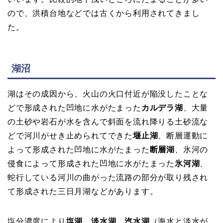
ので、洪積台地などでは古くから利用されてきまし
た。
湖沼
湖はその成因から、火山の火口付近が陥没したことな
どで形成された凹地に水がたまった
カルデラ湖
、大量
の土砂や岩石が水を含んで斜面を流れ降りる土砂流な
どで河川がせき止められてできた
堰止湖
、断層運動に
よって形成された凹地に水がたまった
断層湖
、氷河の
侵食によって形成された凹地に水がたまった
氷河湖
、
蛇行している河川の曲がった流路の部分が取り残され
て形成された三日月湖などがあります。
塩分濃度により
塩湖
、
淡水湖
、
汽水湖
（海水と淡水が