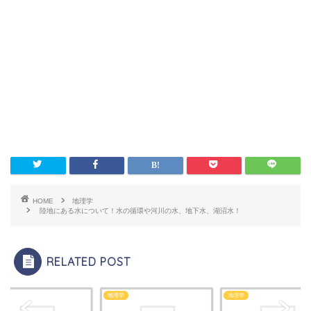
HOME
地理学
陸地にある水について！水の循環や河川の水、地下水、湖沼水！
RELATED POST
学
地理学
地理学