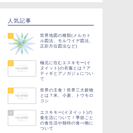
人気記事
世界地図の種類(メルカト
1
ル図法、モルワイデ図法、
正距方位図法など)
極北に住むエスキモー(イ
2
ヌイット)の衣服とは？ア
ティギとアノガジェについ
て
世界の主食！世界三大穀物
3
とは？米、小麦、トウモロ
コシ
エスキモー(イヌイット)の
4
食生活について！季節ごと
の食生活や独特の食べ物に
ついて