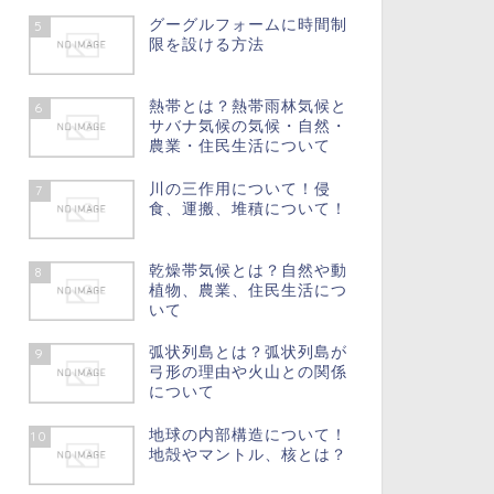
グーグルフォームに時間制
5
限を設ける方法
熱帯とは？熱帯雨林気候と
6
サバナ気候の気候・自然・
農業・住民生活について
川の三作用について！侵
7
食、運搬、堆積について！
乾燥帯気候とは？自然や動
8
植物、農業、住民生活につ
いて
弧状列島とは？弧状列島が
9
弓形の理由や火山との関係
について
地球の内部構造について！
10
地殻やマントル、核とは？