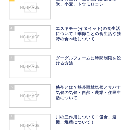
米、小麦、トウモロコシ
4
エスキモー(イヌイット)の食生活
について！季節ごとの食生活や独
特の食べ物について
5
グーグルフォームに時間制限を設
ける方法
6
熱帯とは？熱帯雨林気候とサバナ
気候の気候・自然・農業・住民生
活について
7
川の三作用について！侵食、運
搬、堆積について！