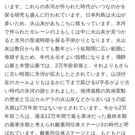
います。これらの氷河が作られた時代がいつなのかを
探る研究も盛んに行われています。日本列島は火山が
多いため、火山灰があちこちに積もっています。氷河
で作られたモレーンの上もしくは中に火山灰が見つか
ると氷河の形成時期を探る手掛かりとなります。火山
灰は数日から長くても数年という短期間に広い範囲に
堆積するため、年代を示すよい指標になります。飛騨
山脈と木曽山脈では、2万年前前後と、それよりもさら
に古い時期に氷河が拡大したとされています。山頂付
近のカールよりもはるかに下まで延びるU字谷がより古
い時代の氷河の跡とされました。地球規模の気候変動
の歴史と立山カルデラの火山灰などから古いほうの拡
大期は7万年前ではないかとされています。今から2万
年前ごろは、過去12万年間で最も寒冷だった最終氷期
の最寒冷期と考えられ酸素同位体ステージ2の時代と呼
ばれています。酸素同位体ステージとは、もともとは