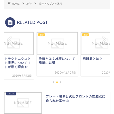
HOME
地学
日本アルプスと氷河
RELATED POST
地学
地学
レートテクトニクスと
堆積とは？堆積について
活断層とは？
レート境界について！
簡単に説明
レートが動く理由や
.
2020年12月29日
2020年7
2020年7月12日
プレート境界と火山フロントの交差点に
作られた富士山