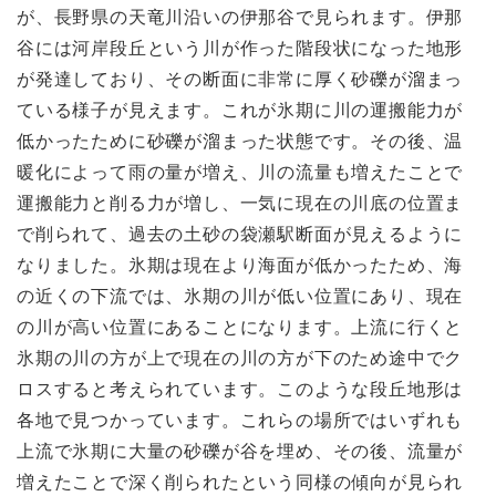
が、長野県の天竜川沿いの伊那谷で見られます。伊那
谷には河岸段丘という川が作った階段状になった地形
が発達しており、その断面に非常に厚く砂礫が溜まっ
ている様子が見えます。これが氷期に川の運搬能力が
低かったために砂礫が溜まった状態です。その後、温
暖化によって雨の量が増え、川の流量も増えたことで
運搬能力と削る力が増し、一気に現在の川底の位置ま
で削られて、過去の土砂の袋瀬駅断面が見えるように
なりました。氷期は現在より海面が低かったため、海
の近くの下流では、氷期の川が低い位置にあり、現在
の川が高い位置にあることになります。上流に行くと
氷期の川の方が上で現在の川の方が下のため途中でク
ロスすると考えられています。このような段丘地形は
各地で見つかっています。これらの場所ではいずれも
上流で氷期に大量の砂礫が谷を埋め、その後、流量が
増えたことで深く削られたという同様の傾向が見られ