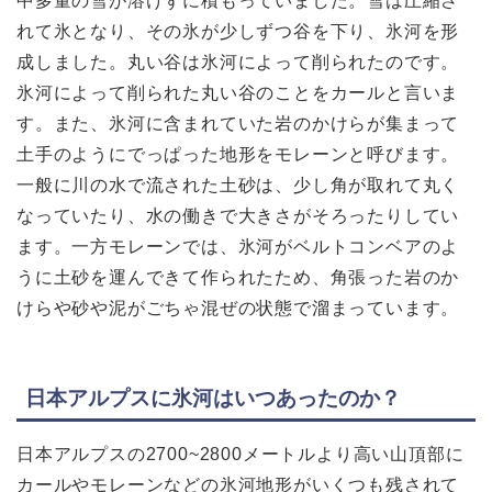
中多量の雪が溶けずに積もっていました。雪は圧縮さ
れて氷となり、その氷が少しずつ谷を下り、氷河を形
成しました。丸い谷は氷河によって削られたのです。
氷河によって削られた丸い谷のことをカールと言いま
す。また、氷河に含まれていた岩のかけらが集まって
土手のようにでっぱった地形をモレーンと呼びます。
一般に川の水で流された土砂は、少し角が取れて丸く
なっていたり、水の働きで大きさがそろったりしてい
ます。一方モレーンでは、氷河がベルトコンベアのよ
うに土砂を運んできて作られたため、角張った岩のか
けらや砂や泥がごちゃ混ぜの状態で溜まっています。
日本アルプスに氷河はいつあったのか？
日本アルプスの2700~2800メートルより高い山頂部に
カールやモレーンなどの氷河地形がいくつも残されて