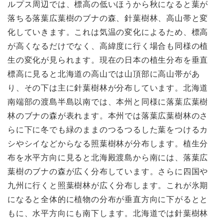
ルプス周辺では、標高の低いほうから秋になると葉が
落ちる落葉広葉樹のブナの森、針葉樹林、高山帯と変
化していきます。これは気温の変化によるため、標高
が高くなるだけでなく、高緯度に行く場合も同様の植
生の変化が見られます。現在の日本の植生分布を垂直
標高に見ると北海道の高山では山頂部に高山帯があ
り、その下は主に針葉樹林が分布しています。北海道
南端部の渡島半島以南では、本州と同様に落葉広葉樹
林のブナの森が表れます。本州では落葉広葉樹林のさ
らに下に冬でも緑のままのつるつるした葉をつけるカ
シやシイなどからなる照葉樹林が分布します。植生分
布を水平方向に見ると北海殿渡島から南には、落葉広
葉樹のブナの森が広く分布しています。さらに四国や
九州に行くと照葉樹林が広く分布します。これが氷期
になると全体的に植物の分布が垂直方向に下がるとと
もに、水平方向にも南下します。北海道では針葉樹林