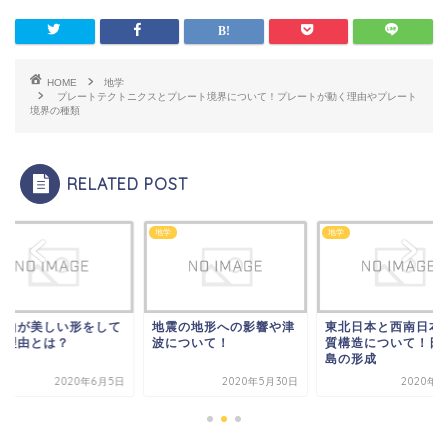
HOME
地学
プレートテクトニクスとプレート境界について！プレートが動く理由やプレート
境界の種類
RELATED POST
地学
地学
士山が美しい形をして
地震の地形への影響や津
東北日本と西南日本
る理由とは？
波について！
質構造について！日
島の形成
2020年6月5日
2020年5月30日
2020年7