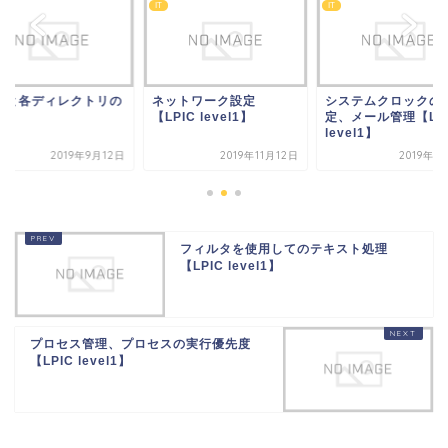
IT
IT
HSと各ディレクトリの
ネットワーク設定
システムクロックの
割
【LPIC level1】
定、メール管理【LP
level1】
2019年9月12日
2019年11月12日
2019年1
フィルタを使用してのテキスト処理
【LPIC level1】
プロセス管理、プロセスの実行優先度
【LPIC level1】