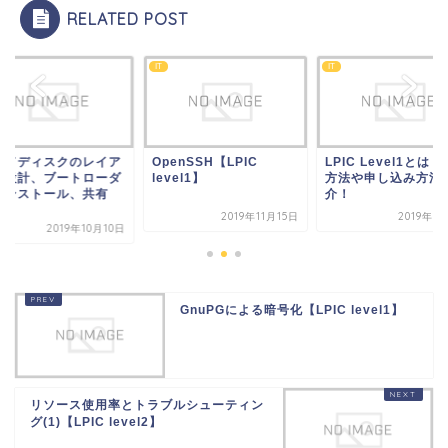
RELATED POST
IT
IT
ードディスクのレイア
OpenSSH【LPIC
LPIC Level1とは
ト設計、ブートローダ
level1】
方法や申し込み方法
インストール、共有
介！
.
2019年11月15日
2019年1
2019年10月10日
GnuPGによる暗号化【LPIC level1】
リソース使用率とトラブルシューティン
グ(1)【LPIC level2】