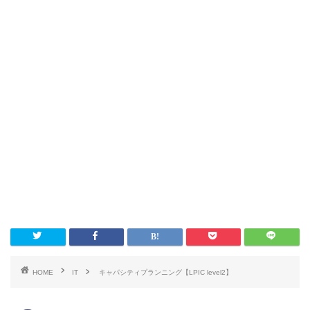
HOME
IT
キャパシティプランニング【LPIC level2】