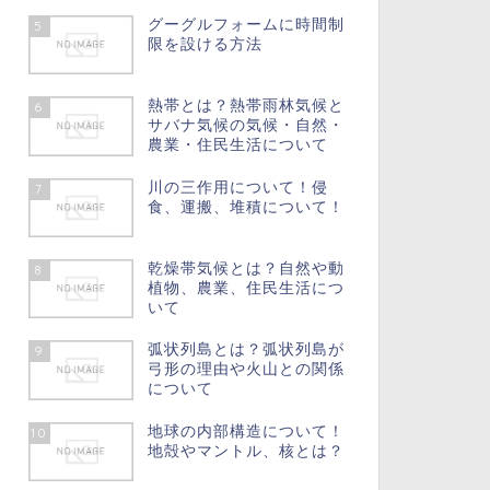
グーグルフォームに時間制
5
限を設ける方法
熱帯とは？熱帯雨林気候と
6
サバナ気候の気候・自然・
農業・住民生活について
川の三作用について！侵
7
食、運搬、堆積について！
乾燥帯気候とは？自然や動
8
植物、農業、住民生活につ
いて
弧状列島とは？弧状列島が
9
弓形の理由や火山との関係
について
地球の内部構造について！
10
地殻やマントル、核とは？