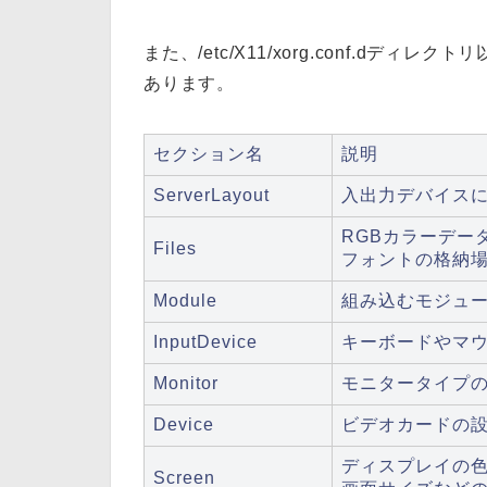
また、/etc/X11/xorg.conf.dデ
あります。
セクション名
説明
ServerLayout
入出力デバイス
RGBカラーデー
Files
フォントの格納
Module
組み込むモジュ
InputDevice
キーボードやマ
Monitor
モニタータイプ
Device
ビデオカードの
ディスプレイの色
Screen