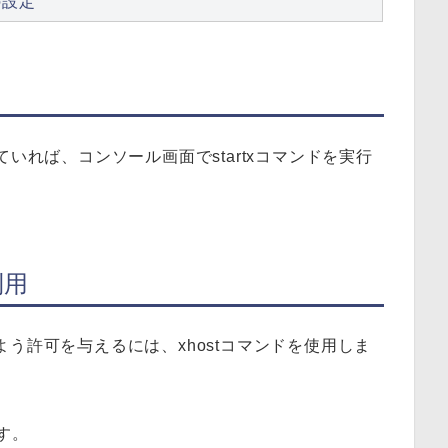
の設定
わえていれば、コンソール画面でstartxコマンドを実行
利用
う許可を与えるには、xhostコマンドを使用しま
す。