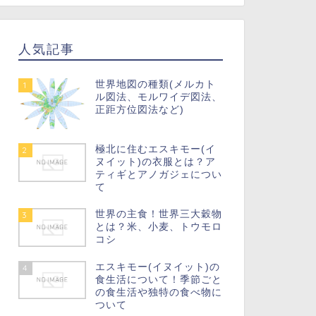
人気記事
世界地図の種類(メルカト
1
ル図法、モルワイデ図法、
正距方位図法など)
極北に住むエスキモー(イ
2
ヌイット)の衣服とは？ア
ティギとアノガジェについ
て
世界の主食！世界三大穀物
3
とは？米、小麦、トウモロ
コシ
エスキモー(イヌイット)の
4
食生活について！季節ごと
の食生活や独特の食べ物に
ついて